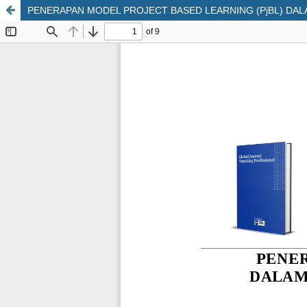
PENERAPAN MODEL PROJECT BASED LEARNING (PjBL) DAL