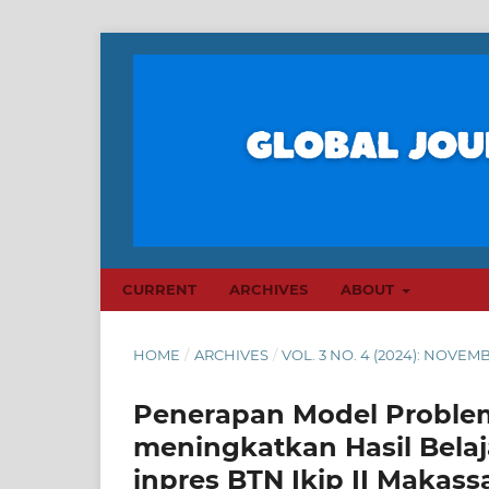
CURRENT
ARCHIVES
ABOUT
HOME
/
ARCHIVES
/
VOL. 3 NO. 4 (2024): NOVEM
Penerapan Model Proble
meningkatkan Hasil Belaj
inpres BTN Ikip II Makass