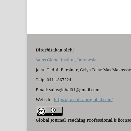
Diterbitakan oleh:
Sains Global Institut, Indonesia
Jalan Teduh Bersinar, Griya Fajar Mas Makassar
Telp. 0411-867224
Email: sainsglobal01@gmail.com
Website:
https://jurnal.sainsglobal.com/
Global Journal Teaching Professional
is licen