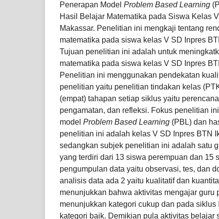
Penerapan Model
Problem Based Learning
(P
Hasil Belajar Matematika pada Siswa Kelas V 
Makassar. Penelitian ini mengkaji tentang ren
matematika pada siswa kelas V SD Inpres BTN
Tujuan penelitian ini adalah untuk meningkatk
matematika pada siswa kelas V SD Inpres BTN
Penelitian ini menggunakan pendekatan kualitat
penelitian yaitu penelitian tindakan kelas (P
(empat) tahapan setiap siklus yaitu perencan
pengamatan, dan refleksi. Fokus penelitian i
model
Problem Based Learning
(PBL) dan hasi
penelitian ini adalah kelas V SD Inpres BTN Ik
sedangkan subjek penelitian ini adalah satu 
yang terdiri dari 13 siswa perempuan dan 15 si
pengumpulan data yaitu observasi, tes, dan d
analisis data ada 2 yaitu kualitatif dan kuantita
menunjukkan bahwa aktivitas mengajar guru p
menunjukkan kategori cukup dan pada siklus 
kategori baik. Demikian pula aktivitas belajar 