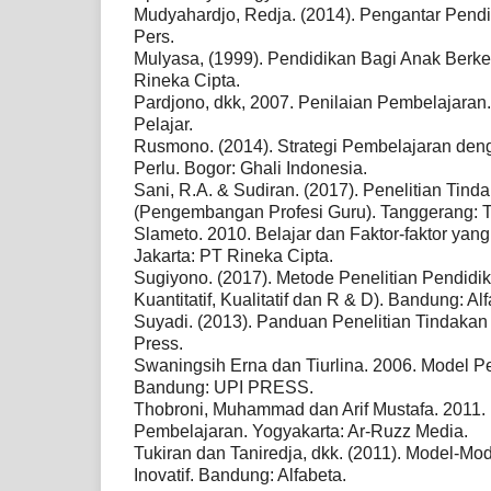
Mudyahardjo, Redja. (2014). Pengantar Pendid
Pers.
Mulyasa, (1999). Pendidikan Bagi Anak Berkesu
Rineka Cipta.
Pardjono, dkk, 2007. Penilaian Pembelajaran
Pelajar.
Rusmono. (2014). Strategi Pembelajaran den
Perlu. Bogor: Ghali Indonesia.
Sani, R.A. & Sudiran. (2017). Penelitian Tind
(Pengembangan Profesi Guru). Tanggerang: T
Slameto. 2010. Belajar dan Faktor-faktor ya
Jakarta: PT Rineka Cipta.
Sugiyono. (2017). Metode Penelitian Pendidi
Kuantitatif, Kualitatif dan R & D). Bandung: Al
Suyadi. (2013). Panduan Penelitian Tindakan 
Press.
Swaningsih Erna dan Tiurlina. 2006. Model P
Bandung: UPI PRESS.
Thobroni, Muhammad dan Arif Mustafa. 2011. 
Pembelajaran. Yogyakarta: Ar-Ruzz Media.
Tukiran dan Taniredja, dkk. (2011). Model-M
Inovatif. Bandung: Alfabeta.