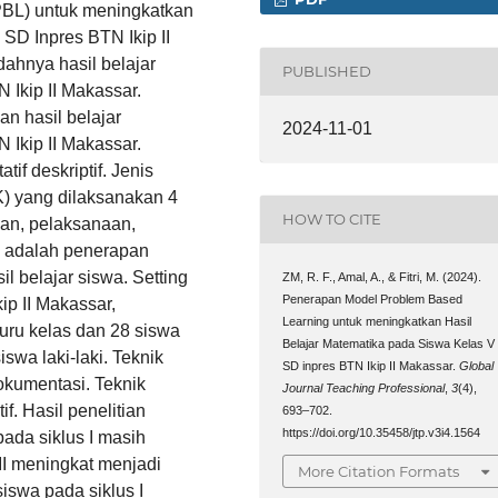
BL) untuk meningkatkan
SD Inpres BTN Ikip II
dahnya hasil belajar
PUBLISHED
 Ikip II Makassar.
an hasil belajar
2024-11-01
 Ikip II Makassar.
if deskriptif. Jenis
TK) yang dilaksanakan 4
HOW TO CITE
aan, pelaksanaan,
ni adalah penerapan
l belajar siswa. Setting
ZM, R. F., Amal, A., & Fitri, M. (2024).
Penerapan Model Problem Based
ip II Makassar,
Learning untuk meningkatkan Hasil
guru kelas dan 28 siswa
Belajar Matematika pada Siswa Kelas V
swa laki-laki. Teknik
SD inpres BTN Ikip II Makassar.
Global
okumentasi. Teknik
Journal Teaching Professional
,
3
(4),
tif. Hasil penelitian
693–702.
https://doi.org/10.35458/jtp.v3i4.1564
ada siklus I masih
II meningkat menjadi
More Citation Formats
siswa pada siklus I