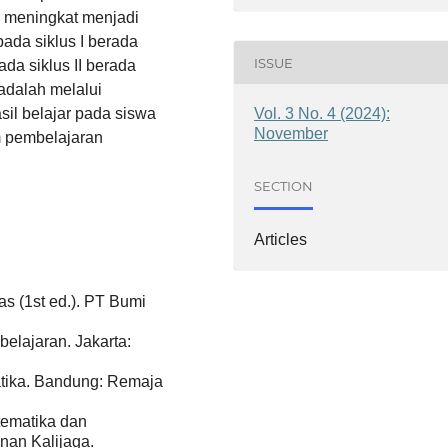
I meningkat menjadi
pada siklus I berada
ISSUE
ada siklus II berada
 adalah melalui
il belajar pada siswa
Vol. 3 No. 4 (2024):
November
m pembelajaran
SECTION
Articles
as (1st ed.). PT Bumi
elajaran. Jakarta:
tika. Bandung: Remaja
tematika dan
nan Kalijaga.