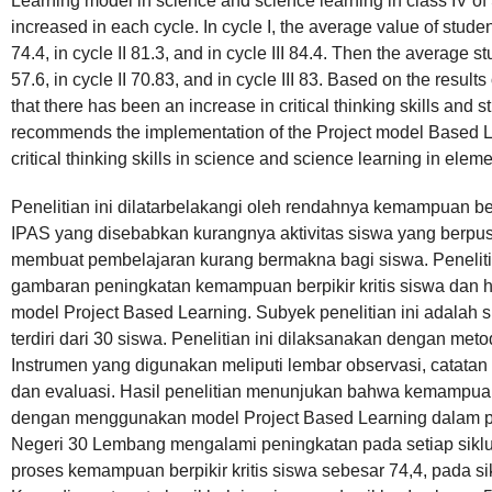
Learning model in science and science learning in class IV 
increased in each cycle. In cycle I, the average value of student
74.4, in cycle II 81.3, and in cycle III 84.4. Then the average 
57.6, in cycle II 70.83, and in cycle III 83. Based on the result
that there has been an increase in critical thinking skills and
recommends the implementation of the Project model Based Lea
critical thinking skills in science and science learning in elem
Penelitian ini dilatarbelakangi oleh rendahnya kemampuan ber
IPAS yang disebabkan kurangnya aktivitas siswa yang berp
membuat pembelajaran kurang bermakna bagi siswa. Peneliti
gambaran peningkatan kemampuan berpikir kritis siswa dan 
model Project Based Learning. Subyek penelitian ini adalah
terdiri dari 30 siswa. Penelitian ini dilaksanakan dengan met
Instrumen yang digunakan meliputi lembar observasi, catata
dan evaluasi. Hasil penelitian menunjukan bahwa kemampuan be
dengan menggunakan model Project Based Learning dalam p
Negeri 30 Lembang mengalami peningkatan pada setiap siklusny
proses kemampuan berpikir kritis siswa sebesar 74,4, pada siklu