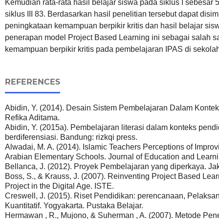
Kemudian rata-rata hasil belajar siswa pada siklus I sebesar 5
siklus III 83. Berdasarkan hasil penelitian tersebut dapat disi
peningkataan kemampuan berpikir kritis dan hasil belajar s
penerapan model Project Based Learning ini sebagai salah sa
kemampuan berpikir kritis pada pembelajaran IPAS di sekolah
REFERENCES
Abidin, Y. (2014). Desain Sistem Pembelajaran Dalam Konte
Refika Aditama.
Abidin, Y. (2015a). Pembelajaran literasi dalam konteks pendid
berdiferensiasi. Bandung: rizkqi press.
Alwadai, M. A. (2014). Islamic Teachers Perceptions of Improvi
Arabian Elementary Schools. Journal of Education and Learnin
Bellanca, J. (2012). Proyek Pembelajaran yang diperkaya. Jak
Boss, S., & Krauss, J. (2007). Reinventing Project Based Lear
Project in the Digital Age. ISTE.
Creswell, J. (2015). Riset Pendidikan: perencanaan, Pelaksan
Kuantitatif. Yogyakarta. Pustaka Belajar.
Hermawan , R., Mujono, & Suherman , A. (2007). Metode Pene