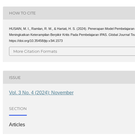
HOW TO CITE
HUSAIN, M. I., Ramlan, R. M., & Hartati, H. S. (2024). Penerapan Model Pembelajara
Meningkatkan Keterampilan Berpikir Kritis Pada Pembelajaran IPAS.
Global Journal Te
https://doi.org/10.35458/jtp.v3i4.1573
More Citation Formats
ISSUE
Vol. 3 No. 4 (2024): November
SECTION
Articles