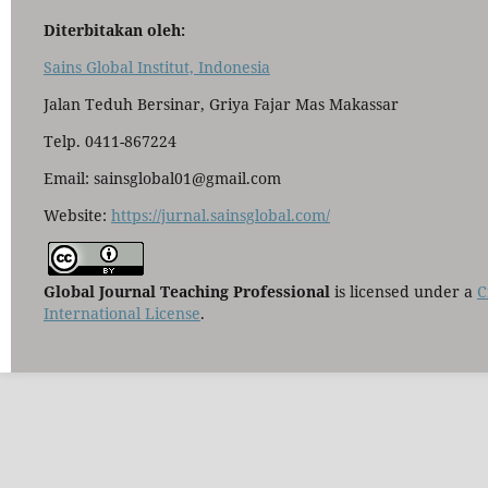
Diterbitakan oleh:
Sains Global Institut, Indonesia
Jalan Teduh Bersinar, Griya Fajar Mas Makassar
Telp. 0411-867224
Email: sainsglobal01@gmail.com
Website:
https://jurnal.sainsglobal.com/
Global Journal Teaching Professional
is licensed under a
C
International License
.