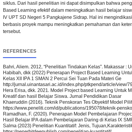
siklus. Dari hasil penelitian ini dapat disimpulkan bahwa p
Based Learning efektif dalam meningkatkan hasil belajar sis
IV UPT SD Negeri 5 Pangkajene Sidrap. Hal ini mengindika
berbasis proyek mampu meningkatkan pemahaman dan ketera
tersebut.
REFERENCES
Bahri, Aliem. 2012, “Penelitian Tindakan Kelas”. Makassar 
Habibah, dkk (2022) Penerapan Project Based Learning Untu
Kelas XII IPA 1 SMAN 2 Percui Sei Tuan Pada Materi Ge
http://jurnal.uinantasari.ac.id/index.php/ptkpend/article/view/7
Hera Erisa, dkk. 2021. Model Project based Learning Untuk
Kreatif dan hasil Belajar Siswa. Jurnal Pendidikan Dasar
Khaeruddin (2016). Teknik Penskoran Tes Obyektif Model Pil
https://www.peneliti.com/id/publications/195078/teknik-pensk
Ramadhan, F. (2020). Penerapan Model Pembelajaran Projec
Hasil Belajar IPA dalam Pembelajaran Daring di Kelas IX SMP
Salma (2023) Penelitian Kuantitatif: Jenis, Tujuan,Karakterist
https://penerbitdeepublish.com/penelitian-kuantitatif/