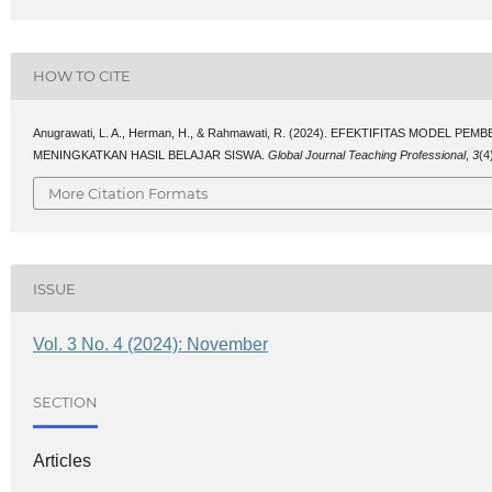
HOW TO CITE
Anugrawati, L. A., Herman, H., & Rahmawati, R. (2024). EFEKTIFITAS MODE
MENINGKATKAN HASIL BELAJAR SISWA.
Global Journal Teaching Professional
,
3
(4
More Citation Formats
ISSUE
Vol. 3 No. 4 (2024): November
SECTION
Articles