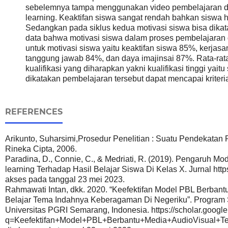
sebelemnya tampa menggunakan video pembelajaran d
learning. Keaktifan siswa sangat rendah bahkan siswa 
Sedangkan pada siklus kedua motivasi siswa bisa dikatak
data bahwa motivasi siswa dalam proses pembelajaran
untuk motivasi siswa yaitu keaktifan siswa 85%, kerja
tanggung jawab 84%, dan daya imajinsai 87%. Rata-rata
kualifikasi yang diharapkan yakni kualifikasi tinggi yai
dikatakan pembelajaran tersebut dapat mencapai kriteri
REFERENCES
Arikunto, Suharsimi,Prosedur Penelitian : Suatu Pendekatan Pr
Rineka Cipta, 2006.
Paradina, D., Connie, C., & Medriati, R. (2019). Pengaruh 
learning Terhadap Hasil Belajar Siswa Di Kelas X. Jurnal https
akses pada tanggal 23 mei 2023.
Rahmawati Intan, dkk. 2020. “Keefektifan Model PBL Berbant
Belajar Tema Indahnya Keberagaman Di Negeriku”. Program 
Universitas PGRI Semarang, Indonesia. https://scholar.google
q=Keefektifan+Model+PBL+Berbantu+Media+AudioVisual+Te