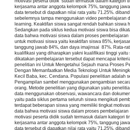
motivasi peserta didik sudah termasuk dalam kategori ti
kerjasama antar anggota kelompok 75%, tanggung jawa
data tersebut di dapatkan nilai rata yaitu 71.25%. dib
sebelemnya tampa menggunakan video pembelajaran d
learning. Keaktifan siswa sangat rendah bahkan siswa 
Sedangkan pada siklus kedua motivasi siswa bisa dikatak
data bahwa motivasi siswa dalam proses pembelajaran
untuk motivasi siswa yaitu keaktifan siswa 85%, kerja
tanggung jawab 84%, dan daya imajinsai 87%. Rata-rat
kualifikasi yang diharapkan yakni kualifikasi tinggi yai
dikatakan pembelajaran tersebut dapat mencapai kriter
penelitian ini Untuk Mengetahui Sejauh mana Proses 
Dengan Memanfaatkan Media Teknologi Untuk Meningka
Kecil Baba, kec. Cendana. Populasi penelitian adalah 
Pengampilan sambel menggunakan pengambian secara 
orang. Metode penelitian yang digunakan yaitu penelit
data menggunakan observasi, wawancara dan dokumenta
yaitu pada siklus pertama seluruh siswa mengikuti pemb
terdapat beberapan siswa yang memiliki tingkat motivasi 
data bahwa motivasi siswa dalam proses pembelajaran
motivasi peserta didik sudah termasuk dalam kategori ti
kerjasama antar anggota kelompok 75%, tanggung jawa
data tersebut di dapatkan nilai rata yaitu 71.25%. dib