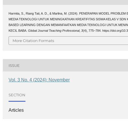
Harmita, S., Riang Tati, A. D., & Marlina, M. (2024). PENERAPAN MODEL PR
MEDIA TEKNOLOGI UNTUK MENINGKATKAN KREATIFITAS SISWA KELAS V SDN
BASED LEARNING DENGAN MEMANFAATKAN MEDIA TEKNOLOGI UNTUK MENING
KECIL BABA.
Global Journal Teaching Professional
,
3
(4), 775–784. https://doi.org/10.
More Citation Formats
ISSUE
Vol. 3 No. 4 (2024): November
SECTION
Articles