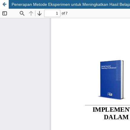
Penerapan Metode Eksperimen untuk Meningkatkan Hasil Belaja