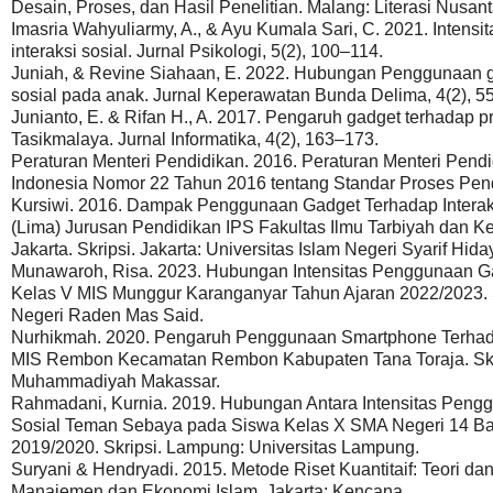
Desain, Proses, dan Hasil Penelitian. Malang: Literasi Nusant
Imasria Wahyuliarmy, A., & Ayu Kumala Sari, C. 2021. Inten
interaksi sosial. Jurnal Psikologi, 5(2), 100–114.
Juniah, & Revine Siahaan, E. 2022. Hubungan Penggunaan g
sosial pada anak. Jurnal Keperawatan Bunda Delima, 4(2), 5
Junianto, E. & Rifan H., A. 2017. Pengaruh gadget terhadap 
Tasikmalaya. Jurnal Informatika, 4(2), 163–173.
Peraturan Menteri Pendidikan. 2016. Peraturan Menteri Pen
Indonesia Nomor 22 Tahun 2016 tentang Standar Proses Pen
Kursiwi. 2016. Dampak Penggunaan Gadget Terhadap Intera
(Lima) Jurusan Pendidikan IPS Fakultas Ilmu Tarbiyah dan Ke
Jakarta. Skripsi. Jakarta: Universitas Islam Negeri Syarif Hida
Munawaroh, Risa. 2023. Hubungan Intensitas Penggunaan G
Kelas V MIS Munggur Karanganyar Tahun Ajaran 2022/2023. Sk
Negeri Raden Mas Said.
Nurhikmah. 2020. Pengaruh Penggunaan Smartphone Terhadap
MIS Rembon Kecamatan Rembon Kabupaten Tana Toraja. Skri
Muhammadiyah Makassar.
Rahmadani, Kurnia. 2019. Hubungan Antara Intensitas Peng
Sosial Teman Sebaya pada Siswa Kelas X SMA Negeri 14 B
2019/2020. Skripsi. Lampung: Universitas Lampung.
Suryani & Hendryadi. 2015. Metode Riset Kuantitaif: Teori da
Manajemen dan Ekonomi Islam. Jakarta: Kencana.