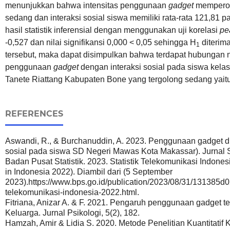
menunjukkan bahwa intensitas penggunaan
gadget
memperole
sedang dan interaksi sosial siswa memiliki rata-rata 121,81 
hasil statistik inferensial dengan menggunakan uji korelasi
pe
-0,527 dan nilai signifikansi 0,000 < 0,05 sehingga H
diterim
1
tersebut, maka dapat disimpulkan bahwa terdapat hubungan neg
penggunaan
gadget
dengan interaksi sosial pada siswa kela
Tanete Riattang Kabupaten Bone yang tergolong sedang yaitu 
REFERENCES
Aswandi, R., & Burchanuddin, A. 2023. Penggunaan gadget di
sosial pada siswa SD Negeri Mawas Kota Makassar). Jurnal S
Badan Pusat Statistik. 2023. Statistik Telekomunikasi Indone
in Indonesia 2022). Diambil dari (5 September
2023).https://www.bps.go.id/publication/2023/08/31/131385d0
telekomunikasi-indonesia-2022.html.
Fitriana, Anizar A. & F. 2021. Pengaruh penggunaan gadget t
Keluarga. Jurnal Psikologi, 5(2), 182.
Hamzah, Amir & Lidia S. 2020. Metode Penelitian Kuantitatif K