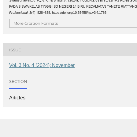
Syamsuriawati, A., A., A. K., & Shabir, A. (2024). HUBUNGAN INTENSITAS P
PADA SISWA KELAS TINGGI SD NEGERI 14 BIRU KECAMATAN TANETE RIATTAN
Professional
,
3
(4), 828–838. https://doi.org/10.35458/jtp.v3i4.1786
More Citation Formats
ISSUE
Vol. 3 No. 4 (2024): November
SECTION
Articles