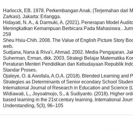
Harlocck, EB. 1978. Perkembangan Anak. (Terjemahan dari M
Zarkasi). Jakarta: Erlangga.
Hidayati, N. A., & Darmuki, A. (2021). Penerapan Model Auditor
Meningkatkan Kemampuan Berbicara Pada Mahasiswa . Jurna
259
Sheu Hsiu-Chih. 2008. The Value of English Picture Story Boo
web.
Sudjana, Nana & Riva’i, Ahmad. 2002. Media Pengajaran. Jak
Suherman, Erman, dkk. 2003. Strategi Belajar Matematika Ko
Peraturan Menteri Pendidikan dan Kebudayaan Republik Ind
Standar Proses.
Ojaleye, O. & Awofala, A.O.A. (2018). Blended Learning and 
Strategies as Determinants of Senior econdary School Studen
International Journal of Research in Education and Science (I
Widiawati, L., Joyoatmojo, S., & Sudiyanto. (2018). Higher orde
based learning in the 21st century learning. International Journ
Understanding, 5(3), 96–105