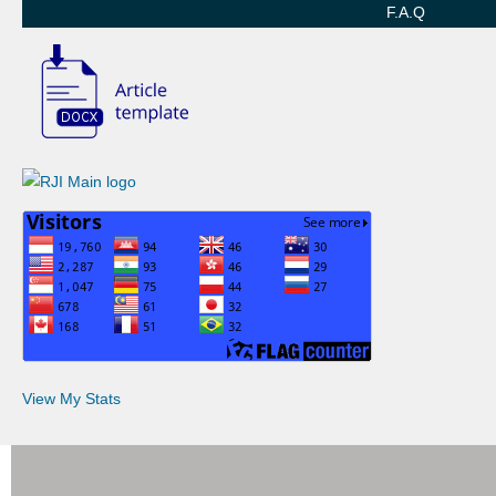
F.A.Q
View My Stats