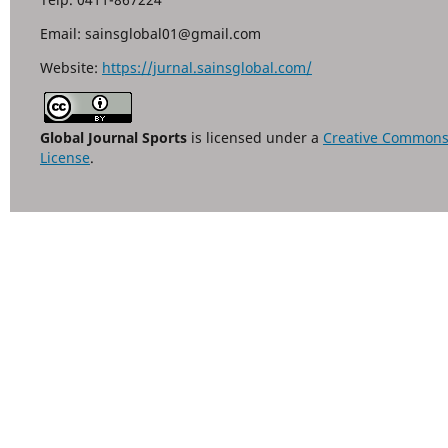
Email: sainsglobal01@gmail.com
Website:
https://jurnal.sainsglobal.com/
Global Journal Sports
is licensed under a
Creative Commons A
License
.