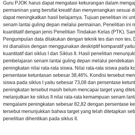
Guru PJOK harus dapat mengatasi kekurangan dalam menga
permaninan yang bersifat kreatif dan menyenangkan sesuai d
dapat meningkatkan hasil belajarnya. Tujuan penelitian ini u
senam lantai guling depan melalui permainan. Penelitian i
kuantitatif dengan jenis Penelitian Tindakan Kelas (PTK). Sa
Pengumpulan data dilakukan dengan teknik tes dan non tes. D
ini dianalisis dengan menggunakan deskriptif komparatif ya
kuantitatif dari siklus I dan Siklus II. Hasil penelitian menun
pembelajaran senam lantai guling depan melalui pendekatan 
peningkatan nilai rata-rata siswa. Nilai rata-rata siswa pada
persentase ketuntasan sebesar 38,46%. Kondisi tersebut meng
siswa pada siklus I yaitu sebesar 73,08 dan persentase ket
peningkatan tersebut masih belum mencapai target yang dit
melanjutkan ke siklus II nilai rata-rata kemampuan senam lan
mengalami peningkatan sebesar 82,82 dengan persentase ke
tersebut menunjukkan bahwa target yang telah ditetapkan se
penelitian dihentikan pada siklus II.