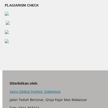
PLAGIARISM CHECK
Diterbitkan oleh:
Sains Global Institut, Indonesia
Jalan Teduh Bersinar, Griya Fajar Mas Makassar
Telp. 0411-867224