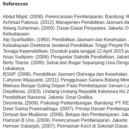
References
Abdul Majid. (2008). Perencanaan Pembelajaran. Bandung: 
Achmad Paturusi. (2012). Manajemen Pendidikan Jasmani dan
Adang Suherman. (2000). Dasar-Dasar Penjaskes. Jakarta: 
Kebudayaan.
Aip Syarifuddin. (1992). Pendidikan Jasmani dan Kesehatan.
Kebudayaan Direktorat Jenderal Pendidikan Tinggi Proyek
Tenaga Kependidikan. Diunduh pada tanggal 12 April 2015 p
Anas Sudijono. (2006). Pengantar Statistik Pendidikan. Jakar
Berty Tilarso. (2000). Sehat dan Bugar Sepanjang Usia De
Lokakarya.
BSNP. (2006). Pendidikan Jasmani Olahraga dan Kesehatan.
Cahyono Wijayanto. (2011). Penggunaan Sarana Bidang Mi
Motivasi Belajar Guling Depan Pada Pembelajaran Senam Lant
Depdiknas. (2003). Undang-Undang Republik Indonesia No 2
Pendidikan Nasional. Jakarta: Sinar Grafika.
Desminta. (2009). Psikologi Perkembangan. Bandung: P
Dewi Salma Prawiradilaga. (2007). Prinsip Desain Pembelajar
Dimyati dan Mudjiono. (2006). Belajar dan Pembelajaran. Jak
Hamzah B Uno. (2009). Perencanaan Pembelajaran. Jakarta:
Herman Subarjah, (2007). Permainan Kecil di Sekolah Dasar. 