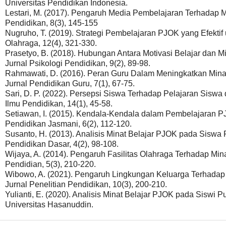
Universitas Pendidikan Indonesia.
Lestari, M. (2017). Pengaruh Media Pembelajaran Terhadap M
Pendidikan, 8(3), 145-155
Nugruho, T. (2019). Strategi Pembelajaran PJOK yang Efektif 
Olahraga, 12(4), 321-330.
Prasetyo, B. (2018). Hubungan Antara Motivasi Belajar dan M
Jurnal Psikologi Pendidikan, 9(2), 89-98.
Rahmawati, D. (2016). Peran Guru Dalam Meningkatkan Minat
Jurnal Pendidikan Guru, 7(1), 67-75.
Sari, D. P. (2022). Persepsi Siswa Terhadap Pelajaran Sisw
Ilmu Pendidikan, 14(1), 45-58.
Setiawan, I. (2015). Kendala-Kendala dalam Pembelajaran PJ
Pendidikan Jasmani, 6(2), 112-120.
Susanto, H. (2013). Analisis Minat Belajar PJOK pada Siswa P
Pendidikan Dasar, 4(2), 98-108.
Wijaya, A. (2014). Pengaruh Fasilitas Olahraga Terhadap Mi
Pendidian, 5(3), 210-220.
Wibowo, A. (2021). Pengaruh Lingkungan Keluarga Terhadap 
Jurnal Penelitian Pendidikan, 10(3), 200-210.
Yulianti, E. (2020). Analisis Minat Belajar PJOK pada Siswi Pu
Universitas Hasanuddin.