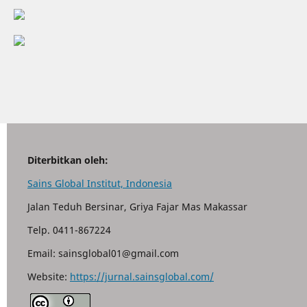
Diterbitkan oleh:
Sains Global Institut, Indonesia
Jalan Teduh Bersinar, Griya Fajar Mas Makassar
Telp. 0411-867224
Email: sainsglobal01@gmail.com
Website:
https://jurnal.sainsglobal.com/