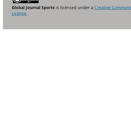
Global Journal Sports
is licensed under a
Creative Commons A
License
.