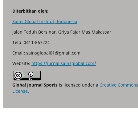
Diterbitkan oleh:
Sains Global Institut, Indonesia
Jalan Teduh Bersinar, Griya Fajar Mas Makassar
Telp. 0411-867224
Email: sainsglobal01@gmail.com
Website:
https://jurnal.sainsglobal.com/
Global Journal Sports
is licensed under a
Creative Commons A
License
.