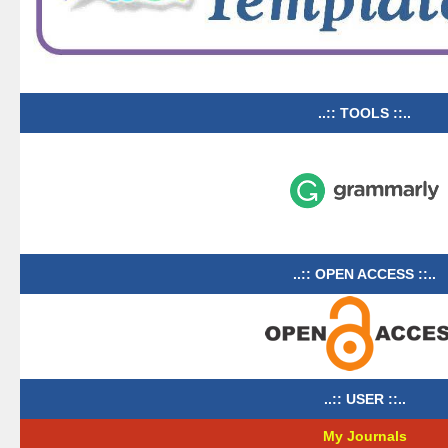
..:: TOOLS ::..
..:: OPEN ACCESS ::..
..:: USER ::..
My Journals