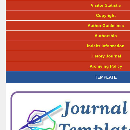
Visitor Statistic
Copyright
Author Guidelines
Authorship
Indeks Information
History Journal
Archiving Policy
TEMPLATE