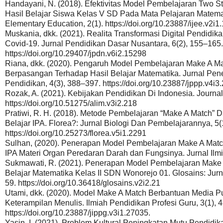
Handayani, N. (2018). Efektivitas Model Pembelajaran Two St
Hasil Belajar Siswa Kelas V SD Pada Mata Pelajaran Matemati
Elementary Education, 2(1). https://doi.org/10.23887/ijee.v2i1
Muskania, dkk. (2021). Realita Transformasi Digital Pendid
Covid-19. Jurnal Pendidikan Dasar Nusantara, 6(2), 155–165.
https://doi.org/10.29407/jpdn.v6i2.15298
Riana, dkk. (2020). Pengaruh Model Pembelajaran Make A M
Berpasangan Terhadap Hasil Belajar Matematika. Jurnal Pe
Pendidikan, 4(3), 388–397. https://doi.org/10.23887/jppp.v4i3
Rozak, A. (2021). Kebijakan Pendidikan Di Indonesia. Journal 
https://doi.org/10.51275/alim.v3i2.218
Pratiwi, R. H. (2018). Metode Pembelajaran “Make A Match”
Belajar IPA. Florea?: Jurnal Biologi Dan Pembelajarannya, 5(
https://doi.org/10.25273/florea.v5i1.2291
Sulhan, (2020). Penerapan Model Pembelajaran Make A Match
IPA Materi Organ Peredaran Darah dan Fungsinya. Jurnal Ilmi
Sukmawati, R. (2021). Penerapan Model Pembelajaran Make 
Belajar Matematika Kelas II SDN Wonorejo 01. Glosains: Jurna
59. https://doi.org/10.36418/glosains.v2i2.21
Utami, dkk. (2020). Model Make A Match Berbantuan Media 
Keterampilan Menulis. Ilmiah Pendidikan Profesi Guru, 3(1), 
https://doi.org/10.23887/jippg.v3i1.27035.
Yasin, I. (2021). Problem Kultural Peningkatan Mutu Pendidika