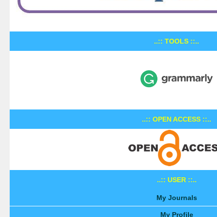
..:: TOOLS ::..
..:: OPEN ACCESS ::..
..:: USER ::..
My Journals
My Profile