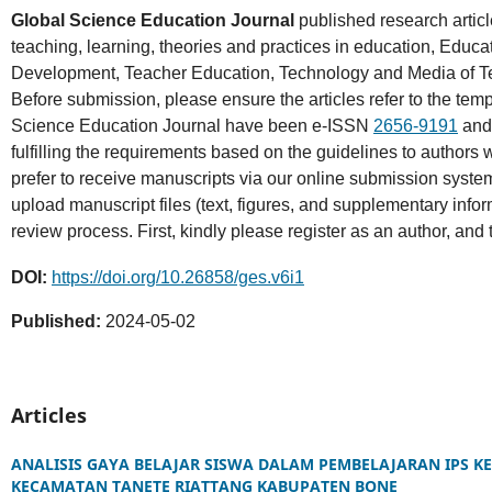
Global Science Education Journal
published research articl
teaching, learning, theories and practices in education, Educa
Development, Teacher Education, Technology and Media of Teac
Before submission, please ensure the articles refer to the tem
Science Education Journal have been e-ISSN
2656-9191
and
fulfilling the requirements based on the guidelines to authors 
prefer to receive manuscripts via our online submission syste
upload manuscript files (text, figures, and supplementary info
review process. First, kindly please register as an author, and
DOI:
https://doi.org/10.26858/ges.v6i1
Published:
2024-05-02
Articles
ANALISIS GAYA BELAJAR SISWA DALAM PEMBELAJARAN IPS KE
KECAMATAN TANETE RIATTANG KABUPATEN BONE