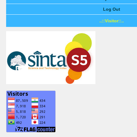
Log Out
..::Visitor::..