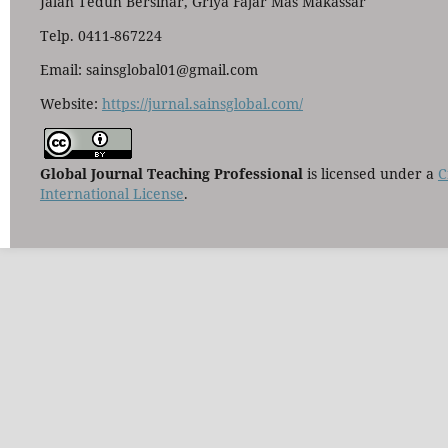
Jalan Teduh Bersinar, Griya Fajar Mas Makassar
Telp. 0411-867224
Email: sainsglobal01@gmail.com
Website:
https://jurnal.sainsglobal.com/
Global Journal Teaching Professional
is licensed under a
C
International License
.