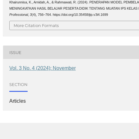
Khairunnisa, K., Arnidah, A., & Rahmawati, R. (2024). PENERAPAN MODEL P
MENINGKATKAN HASIL BELAJAR PESERTA DIDIK TENTANG MUATAN IPS KELAS I
Professional
,
3
(4), 756–764. https://doi.org/10.35458/jtp.v3i4.1699
More Citation Formats
ISSUE
Vol. 3 No. 4 (2024): November
SECTION
Articles