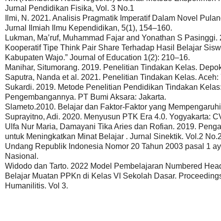
Jurnal Pendidikan Fisika, Vol. 3 No.1
Ilmi, N. 2021. Analisis Pragmatik Imperatif Dalam Novel Pul
Jurnal Ilmiah Ilmu Kependidikan, 5(1), 154–160.
Lukman, Ma’ruf, Muhammad Fajar and Yonathan S Pasinggi.
Kooperatif Tipe Think Pair Share Terhadap Hasil Belajar Si
Kabupaten Wajo.” Journal of Education 1(2): 210–16.
Manihar, Situmorang. 2019. Penelitian Tindakan Kelas. Depok
Saputra, Nanda et al. 2021. Penelitian Tindakan Kelas. Ace
Sukardi. 2019. Metode Penelitian Pendidikan Tindakan Kelas
Pengembangannya. PT Bumi Aksara: Jakarta.
Slameto.2010. Belajar dan Faktor-Faktor yang Mempengaruhin
Suprayitno, Adi. 2020. Menyusun PTK Era 4.0. Yogyakarta: C
Ulfa Nur Maria, Damayani Tika Aries dan Rofian. 2019. Pen
untuk Meningkatkan Minat Belajar . Jurnal Sinektik. Vol.2 No.
Undang Republik Indonesia Nomor 20 Tahun 2003 pasal 1 aya
Nasional.
Widodo dan Tarto. 2022 Model Pembelajaran Numbered Heads
Belajar Muatan PPKn di Kelas VI Sekolah Dasar. Proceedings
Humanilitis. Vol 3.