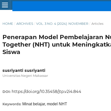
HOME
/
ARCHIVES
/
VOL. 3 NO. 4 (2024): NOVEMBER
/
Articles
Penerapan Model Pembelajaran 
Together (NHT) untuk Meningkatka
Siswa
susriyanti susriyanti
Universitas Negeri Makassar
https://doi.org/10.35458/jtp.v2i4.844
DOI:
Keywords:
Minat belajar, model NHT