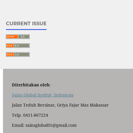
CURRENT ISSUE
Diterbitakan oleh:
Sains Global Institut, Indonesia
Jalan Teduh Bersinar, Griya Fajar Mas Makassar
Telp. 0411-867224
Email: sainsglobal01@gmail.com