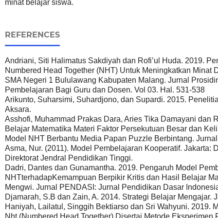
minat belajar siswa.
REFERENCES
Andriani, Siti Halimatus Sakdiyah dan Rofi’ul Huda. 2019. 
Numbered Head Together (NHT) Untuk Meningkatkan Minat Da
SMA Negeri 1 Bululawang Kabupaten Malang. Jurnal Prosidi
Pembelajaran Bagi Guru dan Dosen. Vol 03. Hal. 531-538
Arikunto, Suharsimi, Suhardjono, dan Supardi. 2015. Peneliti
Aksara.
Asshofi, Muhammad Prakas Dara, Aries Tika Damayani dan Ro
Belajar Matematika Materi Faktor Persekutuan Besar dan Keli
Model NHT Berbantu Media Papan Puzzle Berbintang. Jurnal I
Asma, Nur. (2011). Model Pembelajaran Kooperatif. Jakarta:
Direktorat Jendral Pendidikan Tinggi.
Dadri, Dantes dan Gunamantha. 2019. Pengaruh Model Pembe
NHTterhadapKemampuan Berpikir Kritis dan Hasil Belajar Ma
Mengwi. Jurnal PENDASI: Jurnal Pendidikan Dasar Indonesia. 
Djamarah, S.B dan Zain, A. 2014. Strategi Belajar Mengajar. J
Haniyah, Lailatul, Singgih Bektiarso dan Sri Wahyuni. 2019.
Nht (Numbered Head Together) Disertai Metode Eksperimen 