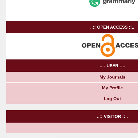
..:: OPEN ACCESS ::..
..:: USER ::..
My Journals
My Profile
Log Out
..:: VISITOR ::..