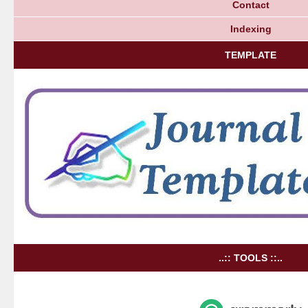
Contact
Indexing
TEMPLATE
..:: TOOLS ::..