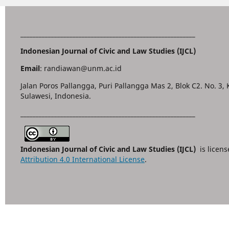
_________________________________________________________
Indonesian Journal of Civic and Law Studies (IJCL)
Email
: randiawan@unm.ac.id
Jalan Poros Pallangga, Puri Pallangga Mas 2, Blok C2. No. 3,
Sulawesi, Indonesia.
_________________________________________________________
Indonesian Journal of Civic and Law Studies (IJCL)
is licen
Attribution 4.0 International License
.