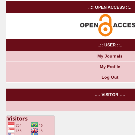
..:: OPEN ACCESS ::..
..:: USER ::..
My Journals
My Profile
Log Out
..:: VISITOR ::..