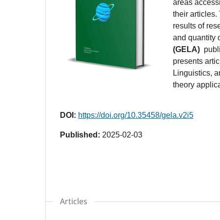
areas accessib
their articles.
results of res
and quantity 
(GELA)
publi
presents arti
Linguistics, a
theory applic
DOI:
https://doi.org/10.35458/gela.v2i5
Published:
2025-02-03
Articles