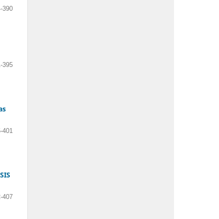
-390
-395
as
-401
SIS
-407