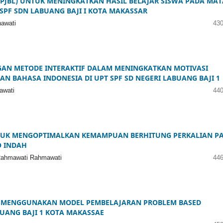
(PJBL) UNTUK MENINGKATKAN HASIL BELAJAR SISWA PADA MAT
 SPF SDN LABUANG BAJI I KOTA MAKASSAR
nawati
430
GAN METODE INTERAKTIF DALAM MENINGKATKAN MOTIVASI
AN BAHASA INDONESIA DI UPT SPF SD NEGERI LABUANG BAJI 1
awati
440
NTUK MENGOPTIMALKAN KEMAMPUAN BERHITUNG PERKALIAN P
O INDAH
 Rahmawati Rahmawati
446
A MENGGUNAKAN MODEL PEMBELAJARAN PROBLEM BASED
ABUANG BAJI 1 KOTA MAKASSAE