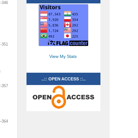
-346
-351
View My Stats
F
..:: OPEN ACCESS ::..
-357
-364