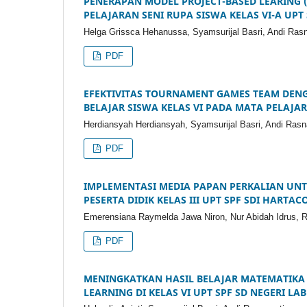
PENERAPAN MODEL PROJECT-BASED LEARING 
PELAJARAN SENI RUPA SISWA KELAS VI-A UPT
Helga Grissca Hehanussa, Syamsurijal Basri, Andi Ras
PDF
EFEKTIVITAS TOURNAMENT GAMES TEAM DEN
BELAJAR SISWA KELAS VI PADA MATA PELAJAR
Herdiansyah Herdiansyah, Syamsurijal Basri, Andi Rasn
PDF
IMPLEMENTASI MEDIA PAPAN PERKALIAN U
PESERTA DIDIK KELAS III UPT SPF SDI HARTAC
Emerensiana Raymelda Jawa Niron, Nur Abidah Idrus,
PDF
MENINGKATKAN HASIL BELAJAR MATEMATIK
LEARNING DI KELAS VI UPT SPF SD NEGERI L