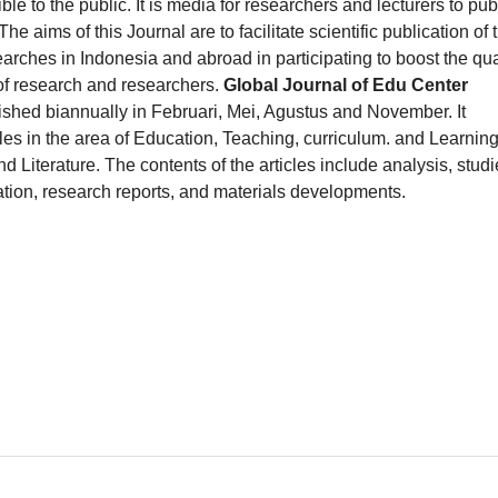
le to the public. It is media for researchers and lecturers to pub
 The aims of this Journal are to facilitate scientific publication of 
earches in Indonesia and abroad in participating to boost the qua
of research and researchers.
Global Journal of Edu Center
shed biannually in Februari, Mei, Agustus and November. It
cles in the area of Education, Teaching, curriculum. and Learning
nd Literature. The contents of the articles include analysis, studi
ation, research reports, and materials developments.