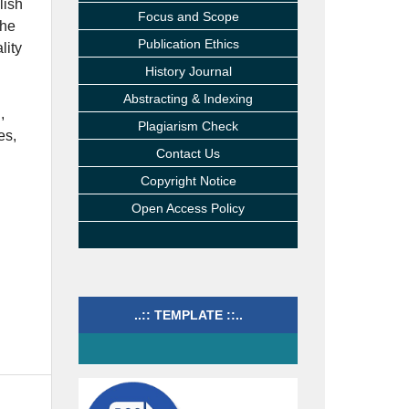
lish
Focus and Scope
the
Publication Ethics
lity
History Journal
Abstracting & Indexing
,
Plagiarism Check
es,
Contact Us
Copyright Notice
Open Access Policy
..:: TEMPLATE ::..