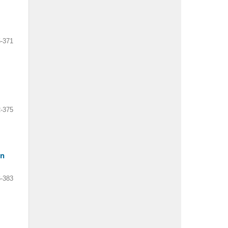
-371
-375
an
-383