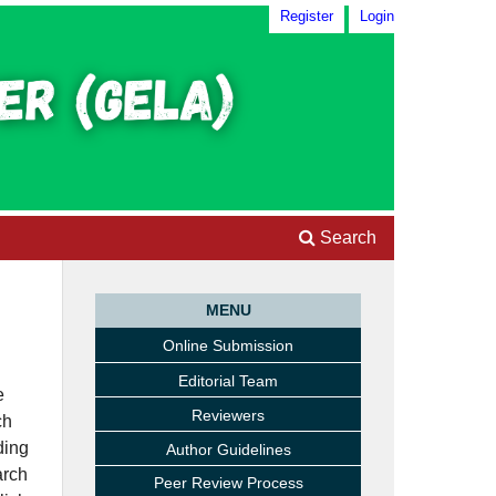
Register
Login
Search
MENU
Online Submission
Editorial Team
e
Reviewers
ch
ding
Author Guidelines
arch
Peer Review Process