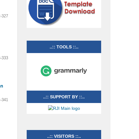
-327
..:: TOOLS ::..
-333
an
..:: SUPPORT BY ::..
-341
..:: VISITORS ::..